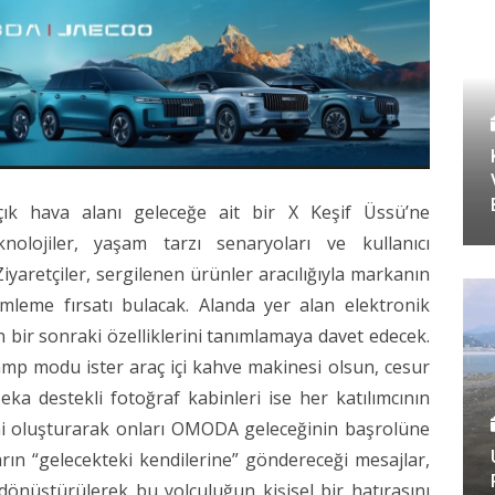
hava alanı geleceğe ait bir X Keşif Üssü’ne
nolojiler, yaşam tarzı senaryoları ve kullanıcı
Ziyaretçiler, sergilenen ürünler aracılığıyla markanın
yimleme fırsatı bulacak. Alanda yer alan elektronik
n bir sonraki özelliklerini tanımlamaya davet edecek.
kamp modu ister araç içi kahve makinesi olsun, cesur
eka destekli fotoğraf kabinleri ise her katılımcının
ini oluşturarak onları OMODA geleceğinin başrolüne
ların “gelecekteki kendilerine” göndereceği mesajlar,
dönüştürülerek bu yolculuğun kişisel bir hatırasını