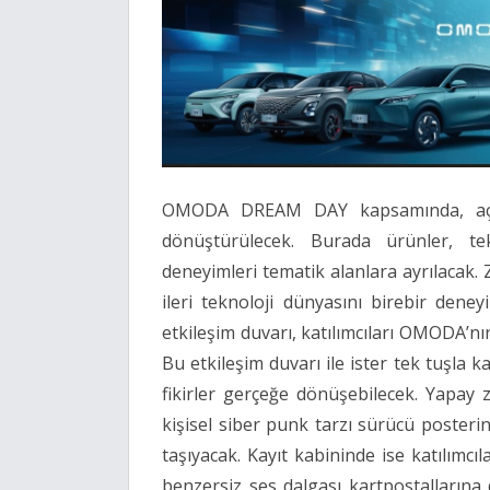
OMODA DREAM DAY kapsamında, açık 
dönüştürülecek. Burada ürünler, tek
deneyimleri tematik alanlara ayrılacak. 
ileri teknoloji dünyasını birebir dene
etkileşim duvarı, katılımcıları OMODA’nı
Bu etkileşim duvarı ile ister tek tuşla 
fikirler gerçeğe dönüşebilecek. Yapay z
kişisel siber punk tarzı sürücü poster
taşıyacak. Kayıt kabininde ise katılımcı
benzersiz ses dalgası kartpostallarına 