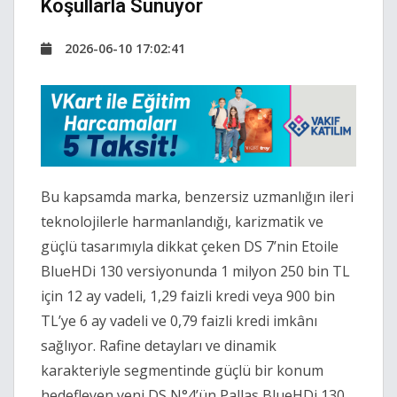
Koşullarla Sunuyor
2026-06-10 17:02:41
Bu kapsamda marka, benzersiz uzmanlığın ileri
teknolojilerle harmanlandığı, karizmatik ve
güçlü tasarımıyla dikkat çeken DS 7’nin Etoile
BlueHDi 130 versiyonunda 1 milyon 250 bin TL
için 12 ay vadeli, 1,29 faizli kredi veya 900 bin
TL’ye 6 ay vadeli ve 0,79 faizli kredi imkânı
sağlıyor. Rafine detayları ve dinamik
karakteriyle segmentinde güçlü bir konum
hedefleyen yeni DS N°4’ün Pallas BlueHDi 130